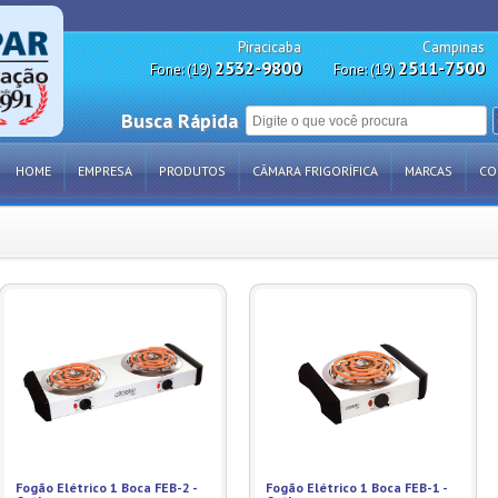
Piracicaba
Campinas
2532-9800
2511-7500
Fone: (19)
Fone: (19)
Busca Rápida
HOME
EMPRESA
PRODUTOS
CÂMARA FRIGORÍFICA
MARCAS
CO
Fogão Elétrico 1 Boca FEB-2 -
Fogão Elétrico 1 Boca FEB-1 -