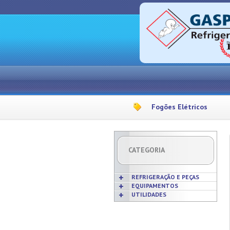
Fogões Elétricos
CATEGORIA
REFRIGERAÇÃO E PEÇAS
EQUIPAMENTOS
UTILIDADES
Acabamentos
Acessórios p/ Cozinhas
Acessórios
Frigideiras
Amaciadores de Carne
Bobinas
Grelhas
Amassadeiras
Borrachas