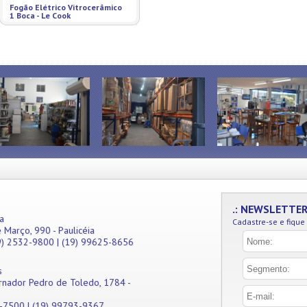
Fogão Elétrico Vitrocerâmico
1 Boca - Le Cook
.: NEWSLETTE
a
Cadastre-se e fique
 Março, 990 - Paulicéia
9) 2532-9800 | (19) 99625-8656
s
rnador Pedro de Toledo, 1784 -
1-7500 | (19) 99793-9367