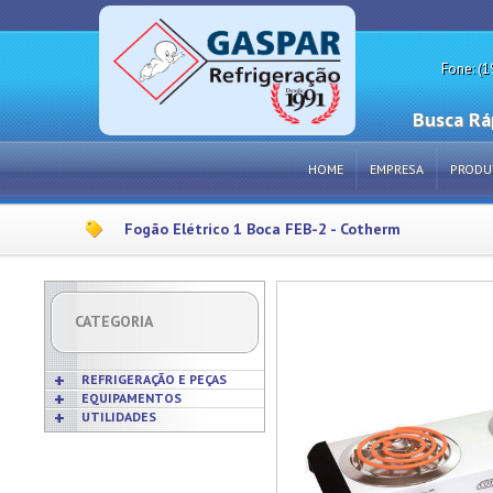
Fone: (1
Busca Rá
HOME
EMPRESA
PRODU
Fogão Elétrico 1 Boca FEB-2 - Cotherm
CATEGORIA
REFRIGERAÇÃO E PEÇAS
EQUIPAMENTOS
UTILIDADES
Acabamentos
Acessórios p/ Cozinhas
Acessórios
Frigideiras
Amaciadores de Carne
Bobinas
Grelhas
Amassadeiras
Borrachas