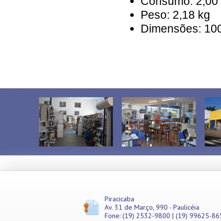
Consumo: 2,00
Misturadores
Peso: 2,18 kg
Modeladores
Dimensões: 10
Moedores
Moinhos de Pão
Móveis
Picadores de Carne
Pipoqueiras
Processadores de
Alimentos
Purificadores de Água
Raladores
Rechauds
Refis e Filtros
Refresqueiras
Refrigeradores
Sanduicheiras
Seladoras
Serras de Fita
Tachos Fritadores
Piracicaba
Ventiladores
Av. 31 de Março, 990 - Paulicéia
Vitrines
Fone: (19) 2532-9800 | (19) 99625-86