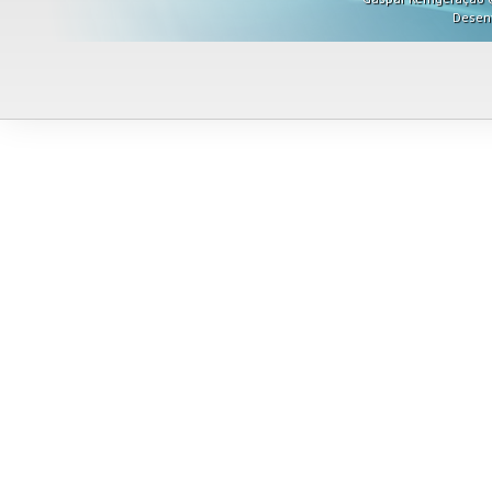
Desen
Misturadores
Modeladores
Moedores
Moinhos de Pão
Móveis
Picadores de Carne
Pipoqueiras
Processadores de
Alimentos
Purificadores de Água
Raladores
Rechauds
Refis e Filtros
Refresqueiras
Refrigeradores
Sanduicheiras
Seladoras
Serras de Fita
Tachos Fritadores
Ventiladores
Vitrines