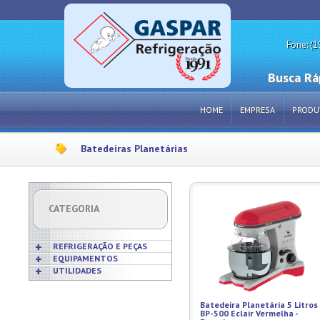
Fone: (1
Busca Rá
HOME
EMPRESA
PRODU
Batedeiras Planetárias
CATEGORIA
REFRIGERAÇÃO E PEÇAS
EQUIPAMENTOS
UTILIDADES
Acabamentos
Acessórios p/ Cozinhas
Acessórios
Frigideiras
Amaciadores de Carne
Bobinas
Batedeira Planetária 5 Litros
Grelhas
Amassadeiras
BP-500 Eclair Vermelha -
Borrachas