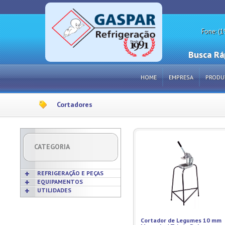
Fone: (1
Busca Rá
HOME
EMPRESA
PRODU
Cortadores
CATEGORIA
REFRIGERAÇÃO E PEÇAS
EQUIPAMENTOS
UTILIDADES
Acabamentos
Acessórios p/ Cozinhas
Acessórios
Frigideiras
Amaciadores de Carne
Bobinas
Grelhas
Amassadeiras
Cortador de Legumes 10 mm
Borrachas