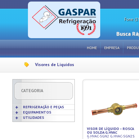
Fone: (1
Busca Rá
HOME
EMPRESA
PRODU
Visores de Líquidos
CATEGORIA
REFRIGERAÇÃO E PEÇAS
EQUIPAMENTOS
UTILIDADES
Acabamentos
Acessórios p/ Cozinhas
Acessórios
Frigideiras
VISOR DE LÍQUIDO – ROSCA
Amaciadores de Carne
Bobinas
OU SOLDA G.HVAC
Grelhas
Amassadeiras
G.HVAC-SGN2 G.HVAC-SGN2S
Borrachas