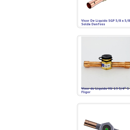
Visor De Líquido SGP 5/8 x 5/8
Solda Danfoss
Visor de Líquido VU-19 3/4″ S 
Fligor