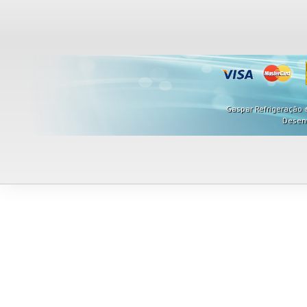
Gaspar Refrigeração ©
Desen