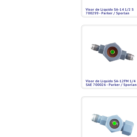
Misturadores
Visor de Líquido SA-14 1/2 S
Modeladores
700299 - Parker / Sporlan
Moedores
Moinhos de Pão
Móveis
Picadores de Carne
Pipoqueiras
Processadores de
Alimentos
Purificadores de Água
Raladores
Rechauds
Visor de Líquido SA-12FM 1/4
Refis e Filtros
SAE 700026 - Parker / Sporlan
Refresqueiras
Refrigeradores
Sanduicheiras
Seladoras
Serras de Fita
Tachos Fritadores
Ventiladores
Vitrines