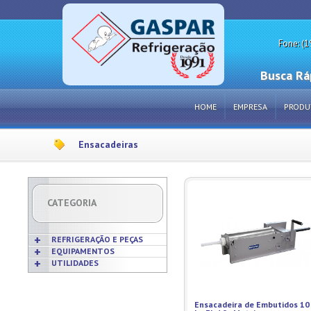
Fone: (1
Busca Rá
HOME
EMPRESA
PRODU
Ensacadeiras
CATEGORIA
REFRIGERAÇÃO E PEÇAS
EQUIPAMENTOS
UTILIDADES
Acabamentos
Acessórios p/ Cozinhas
Acessórios
Frigideiras
Amaciadores de Carne
Bobinas
Grelhas
Amassadeiras
Ensacadeira de Embutidos 10
Borrachas