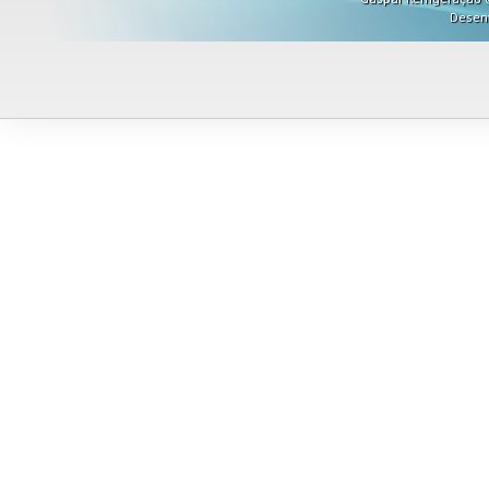
Desen
Misturadores
Modeladores
Moedores
Moinhos de Pão
Móveis
Picadores de Carne
Pipoqueiras
Processadores de
Alimentos
Purificadores de Água
Raladores
Rechauds
Refis e Filtros
Refresqueiras
Refrigeradores
Sanduicheiras
Seladoras
Serras de Fita
Tachos Fritadores
Ventiladores
Vitrines