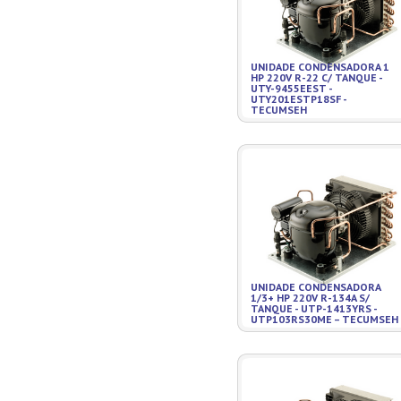
UNIDADE CONDENSADORA 1
HP 220V R-22 C/ TANQUE -
UTY-9455EEST -
UTY201ESTP18SF -
TECUMSEH
UNIDADE CONDENSADORA
1/3+ HP 220V R-134A S/
TANQUE - UTP-1413YRS -
UTP103RS30ME – TECUMSEH