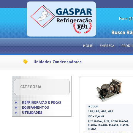
Fone: (1
Busca Rá
HOME
EMPRESA
PRODU
Unidades Condensadoras
CATEGORIA
REFRIGERAÇÃO E PEÇAS
EQUIPAMENTOS
UTILIDADES
Acabamentos
Acessórios p/ Cozinhas
Acessórios
Frigideiras
Amaciadores de Carne
Bobinas
Grelhas
Amassadeiras
Borrachas