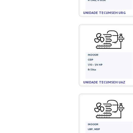
Misturadores
Modeladores
UNIDADE TECUMSEH URG
Moedores
Moinhos de Pão
Móveis
Picadores de Carne
Pipoqueiras
Processadores de
Alimentos
Purificadores de Água
Raladores
Rechauds
Refis e Filtros
UNIDADE TECUMSEH UAZ
Refresqueiras
Refrigeradores
Sanduicheiras
Seladoras
Serras de Fita
Tachos Fritadores
Ventiladores
Vitrines