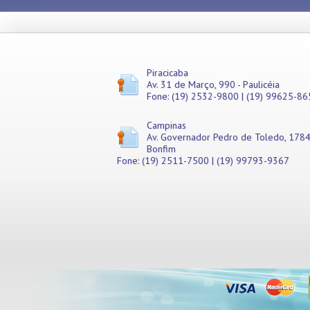
Misturadores
Modeladores
Moedores
Moinhos de Pão
Móveis
Piracicaba
Av. 31 de Março, 990 - Paulicéia
Picadores de Carne
Fone: (19) 2532-9800 | (19) 99625-86
Pipoqueiras
Processadores de
Campinas
Alimentos
Av. Governador Pedro de Toledo, 1784
Purificadores de Água
Bonfim
Raladores
Fone: (19) 2511-7500 | (19) 99793-9367
Rechauds
Refis e Filtros
Refresqueiras
Refrigeradores
Sanduicheiras
Seladoras
Serras de Fita
Tachos Fritadores
Ventiladores
Vitrines