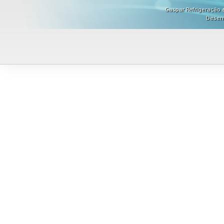
Gaspar Refrigeração ©
Desen