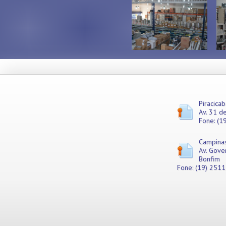
Misturadores
Modeladores
Moedores
Moinhos de Pão
Móveis
Picadores de Carne
Pipoqueiras
Processadores de
Alimentos
Purificadores de Água
Piracicab
Av. 31 de
Raladores
Fone: (1
Rechauds
Refis e Filtros
Campina
Refresqueiras
Av. Gove
Refrigeradores
Bonfim
Sanduicheiras
Fone: (19) 251
Seladoras
Serras de Fita
Tachos Fritadores
Ventiladores
Vitrines