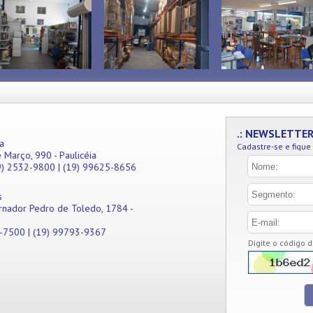
.: NEWSLETTE
a
Cadastre-se e fique
 Março, 990 - Paulicéia
9) 2532-9800 | (19) 99625-8656
s
rnador Pedro de Toledo, 1784 -
1-7500 | (19) 99793-9367
Digite o código 