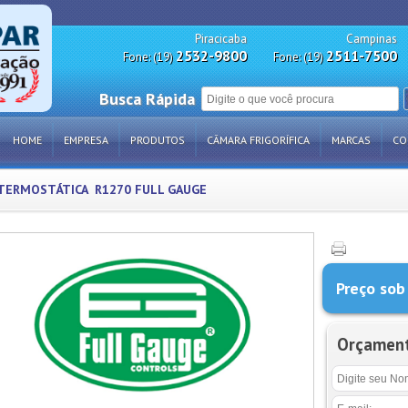
Piracicaba
Campinas
2532-9800
2511-7500
Fone: (19)
Fone: (19)
Busca Rápida
HOME
EMPRESA
PRODUTOS
CÂMARA FRIGORÍFICA
MARCAS
CO
 TERMOSTÁTICA R1270 FULL GAUGE
Preço sob
Orçamen