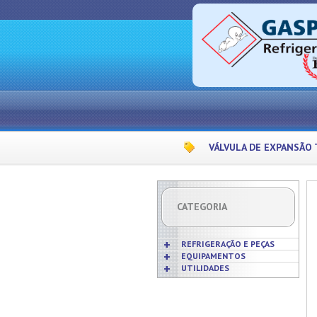
VÁLVULA DE EXPANSÃO
CATEGORIA
REFRIGERAÇÃO E PEÇAS
EQUIPAMENTOS
UTILIDADES
Acabamentos
Acessórios p/ Cozinhas
Acessórios
Frigideiras
Amaciadores de Carne
Bobinas
Grelhas
Amassadeiras
Borrachas