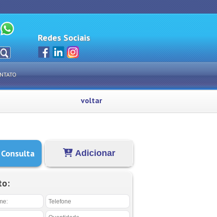
Redes Sociais
NTATO
voltar
 Consulta
Adicionar
to: