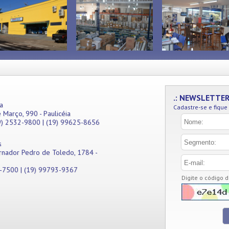
.: NEWSLETTE
a
Cadastre-se e fique
 Março, 990 - Paulicéia
9) 2532-9800 | (19) 99625-8656
s
rnador Pedro de Toledo, 1784 -
1-7500 | (19) 99793-9367
Digite o código 