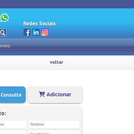
Redes Sociais
NTATO
voltar
 Consulta
Adicionar
to: