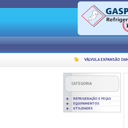
VÁLVULA EXPANSÃO DA
CATEGORIA
REFRIGERAÇÃO E PEÇAS
EQUIPAMENTOS
UTILIDADES
Acabamentos
Acessórios p/ Cozinhas
Acessórios
Frigideiras
Amaciadores de Carne
Bobinas
Grelhas
Amassadeiras
Borrachas