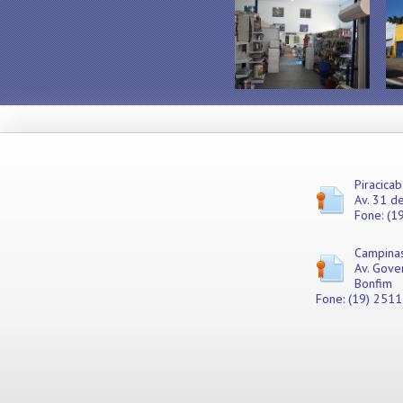
Misturadores
Modeladores
Moedores
Moinhos de Pão
Móveis
Picadores de Carne
Pipoqueiras
Processadores de
Alimentos
Purificadores de Água
Piracicab
Av. 31 de
Raladores
Fone: (1
Rechauds
Refis e Filtros
Campina
Refresqueiras
Av. Gove
Refrigeradores
Bonfim
Sanduicheiras
Fone: (19) 251
Seladoras
Serras de Fita
Tachos Fritadores
Ventiladores
Vitrines