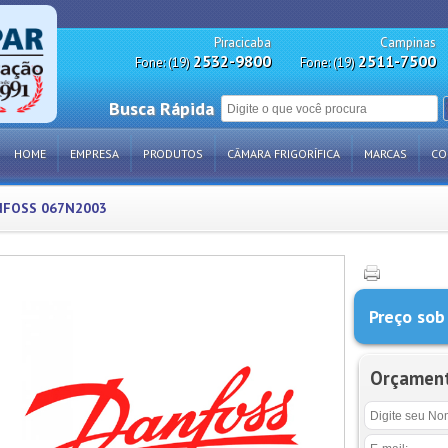
Piracicaba
Campinas
2532-9800
2511-7500
Fone: (19)
Fone: (19)
Busca Rápida
HOME
EMPRESA
PRODUTOS
CÂMARA FRIGORÍFICA
MARCAS
CO
NFOSS 067N2003
Preço sob
Orçamen