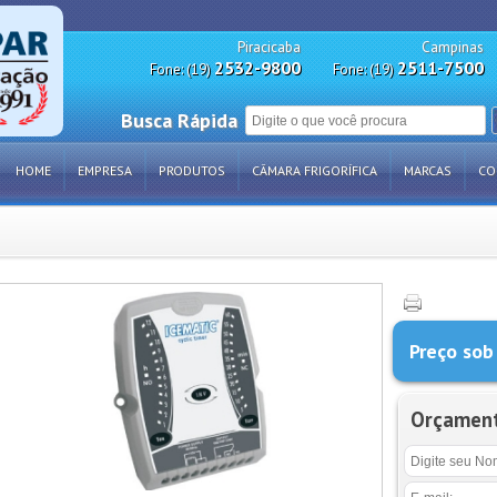
Piracicaba
Campinas
2532-9800
2511-7500
Fone: (19)
Fone: (19)
Busca Rápida
HOME
EMPRESA
PRODUTOS
CÂMARA FRIGORÍFICA
MARCAS
CO
Preço sob
Orçamen