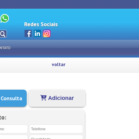
Redes Sociais
NTATO
voltar
 Consulta
Adicionar
to: