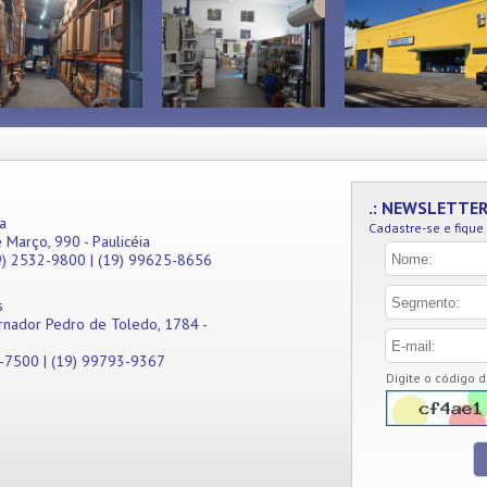
.: NEWSLETTE
a
Cadastre-se e fique
 Março, 990 - Paulicéia
9) 2532-9800 | (19) 99625-8656
s
rnador Pedro de Toledo, 1784 -
1-7500 | (19) 99793-9367
Digite o código 