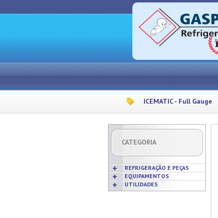
ICEMATIC - Full Gauge
CATEGORIA
REFRIGERAÇÃO E PEÇAS
EQUIPAMENTOS
UTILIDADES
Acabamentos
Acessórios p/ Cozinhas
Acessórios
Frigideiras
Amaciadores de Carne
Bobinas
Grelhas
Amassadeiras
Borrachas