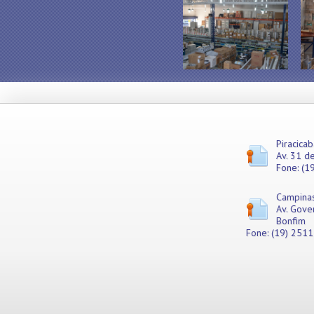
Misturadores
Modeladores
Moedores
Moinhos de Pão
Móveis
Picadores de Carne
Pipoqueiras
Processadores de
Alimentos
Purificadores de Água
Piracicab
Av. 31 de
Raladores
Fone: (1
Rechauds
Refis e Filtros
Campina
Refresqueiras
Av. Gove
Refrigeradores
Bonfim
Sanduicheiras
Fone: (19) 251
Seladoras
Serras de Fita
Tachos Fritadores
Ventiladores
Vitrines