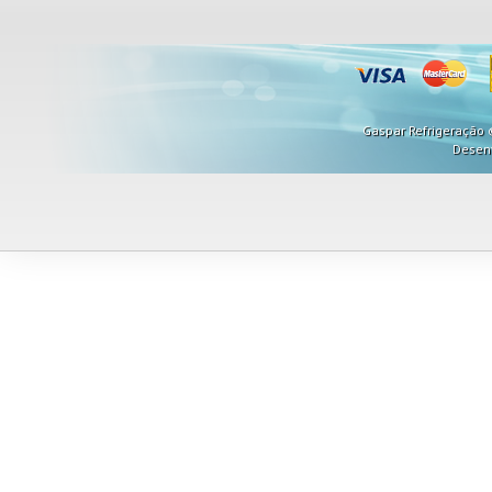
Gaspar Refrigeração ©
Desen