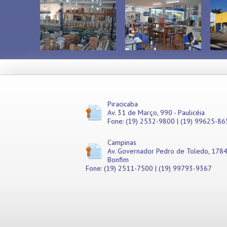
Misturadores
Modeladores
Moedores
Moinhos de Pão
Móveis
Picadores de Carne
Pipoqueiras
Processadores de
Alimentos
Purificadores de Água
Piracicaba
Av. 31 de Março, 990 - Paulicéia
Raladores
Fone: (19) 2532-9800 | (19) 99625-86
Rechauds
Refis e Filtros
Campinas
Refresqueiras
Av. Governador Pedro de Toledo, 1784
Refrigeradores
Bonfim
Sanduicheiras
Fone: (19) 2511-7500 | (19) 99793-9367
Seladoras
Serras de Fita
Tachos Fritadores
Ventiladores
Vitrines