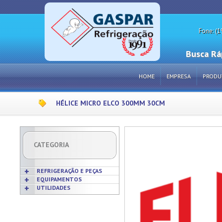
Fone: (1
Busca Rá
HOME
EMPRESA
PRODU
HÉLICE MICRO ELCO 300MM 30CM
CATEGORIA
REFRIGERAÇÃO E PEÇAS
EQUIPAMENTOS
UTILIDADES
Acabamentos
Acessórios p/ Cozinhas
Acessórios
Frigideiras
Amaciadores de Carne
Bobinas
Grelhas
Amassadeiras
Borrachas