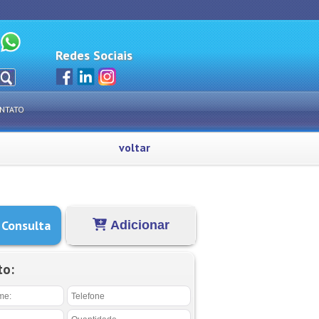
Redes Sociais
NTATO
voltar
 Consulta
Adicionar
to: