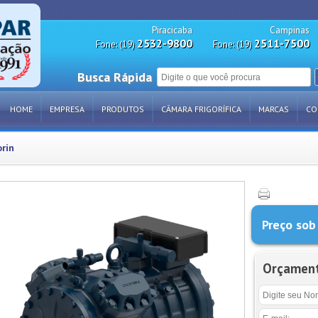
Piracicaba
Campinas
2532-9800
2511-7500
Fone: (19)
Fone: (19)
Busca Rápida
HOME
EMPRESA
PRODUTOS
CÂMARA FRIGORÍFICA
MARCAS
CO
rin
Preço sob
Orçamen