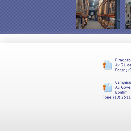
Misturadores
Modeladores
Moedores
Moinhos de Pão
Móveis
Picadores de Carne
Pipoqueiras
Processadores de
Alimentos
Purificadores de Água
Piracicab
Av. 31 de
Raladores
Fone: (1
Rechauds
Refis e Filtros
Campina
Refresqueiras
Av. Gove
Refrigeradores
Bonfim
Sanduicheiras
Fone: (19) 251
Seladoras
Serras de Fita
Tachos Fritadores
Ventiladores
Vitrines