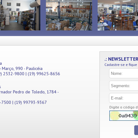
.: NEWSLETTE
a
Cadastre-se e fique
 Março, 990 - Paulicéia
9) 2532-9800 | (19) 99625-8656
s
rnador Pedro de Toledo, 1784 -
1-7500 | (19) 99793-9367
Digite o código 