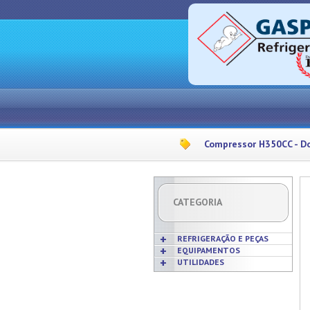
Compressor H350CC - Do
CATEGORIA
REFRIGERAÇÃO E PEÇAS
EQUIPAMENTOS
UTILIDADES
Acabamentos
Acessórios p/ Cozinhas
Acessórios
Frigideiras
Amaciadores de Carne
Bobinas
Grelhas
Amassadeiras
Borrachas