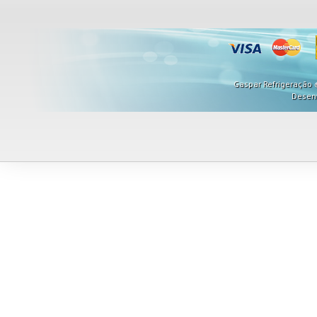
Gaspar Refrigeração ©
Desen