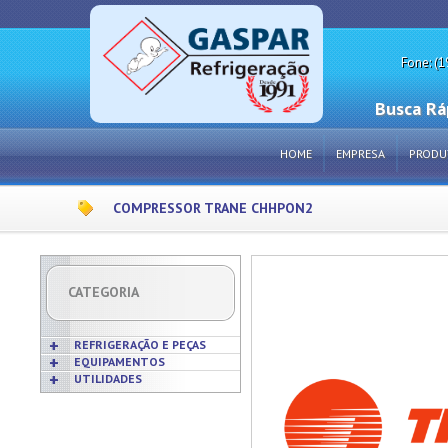
Fone: (1
Busca Rá
HOME
EMPRESA
PRODU
COMPRESSOR TRANE CHHPON2
CATEGORIA
REFRIGERAÇÃO E PEÇAS
EQUIPAMENTOS
UTILIDADES
Acabamentos
Acessórios p/ Cozinhas
Acessórios
Frigideiras
Amaciadores de Carne
Bobinas
Grelhas
Amassadeiras
Borrachas