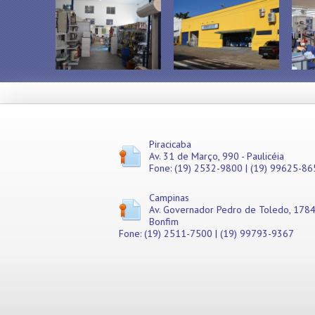
Misturadores
Modeladores
Moedores
Moinhos de Pão
Móveis
Picadores de Carne
Pipoqueiras
Processadores de
Alimentos
Purificadores de Água
Piracicaba
Av. 31 de Março, 990 - Paulicéia
Raladores
Fone: (19) 2532-9800 | (19) 99625-86
Rechauds
Refis e Filtros
Campinas
Refresqueiras
Av. Governador Pedro de Toledo, 1784
Refrigeradores
Bonfim
Sanduicheiras
Fone: (19) 2511-7500 | (19) 99793-9367
Seladoras
Serras de Fita
Tachos Fritadores
Ventiladores
Vitrines