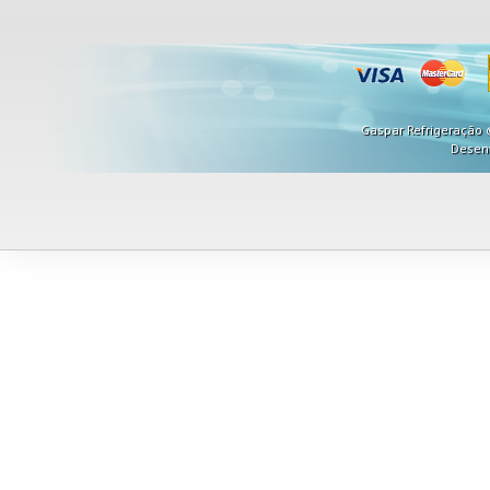
Gaspar Refrigeração ©
Desen