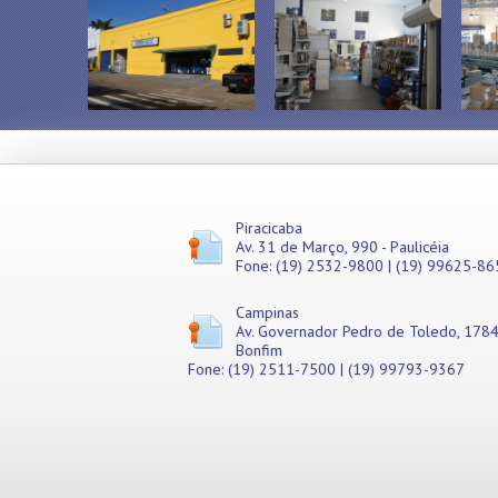
Misturadores
Modeladores
Moedores
Moinhos de Pão
Móveis
Picadores de Carne
Pipoqueiras
Processadores de
Alimentos
Purificadores de Água
Piracicaba
Av. 31 de Março, 990 - Paulicéia
Raladores
Fone: (19) 2532-9800 | (19) 99625-86
Rechauds
Refis e Filtros
Campinas
Refresqueiras
Av. Governador Pedro de Toledo, 1784
Refrigeradores
Bonfim
Sanduicheiras
Fone: (19) 2511-7500 | (19) 99793-9367
Seladoras
Serras de Fita
Tachos Fritadores
Ventiladores
Vitrines