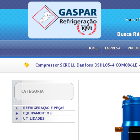
Fone: (1
Busca Rá
HOME
EMPRESA
PRODU
Compressor SCROLL Danfoss DSH105-4 COM0861E -
CATEGORIA
REFRIGERAÇÃO E PEÇAS
EQUIPAMENTOS
UTILIDADES
Acabamentos
Acessórios p/ Cozinhas
Acessórios
Frigideiras
Amaciadores de Carne
Bobinas
Grelhas
Amassadeiras
Borrachas