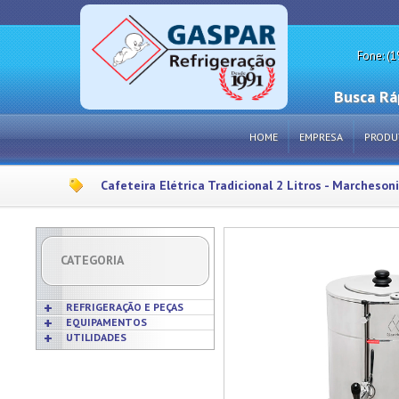
Fone: (1
Busca Rá
HOME
EMPRESA
PRODU
Cafeteira Elétrica Tradicional 2 Litros - Marchesoni
CATEGORIA
REFRIGERAÇÃO E PEÇAS
EQUIPAMENTOS
UTILIDADES
Acabamentos
Acessórios p/ Cozinhas
Acessórios
Frigideiras
Amaciadores de Carne
Bobinas
Grelhas
Amassadeiras
Borrachas