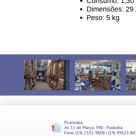
Consumo: 1,30
Misturadores
Dimensões: 29 
Modeladores
Peso: 5 kg
Moedores
Moinhos de Pão
Móveis
Picadores de Carne
Pipoqueiras
Processadores de
Alimentos
Purificadores de Água
Raladores
Rechauds
Refis e Filtros
Refresqueiras
Refrigeradores
Sanduicheiras
Seladoras
Serras de Fita
Tachos Fritadores
Piracicaba
Ventiladores
Av. 31 de Março, 990 - Paulicéia
Vitrines
Fone: (19) 2532-9800 | (19) 99625-86