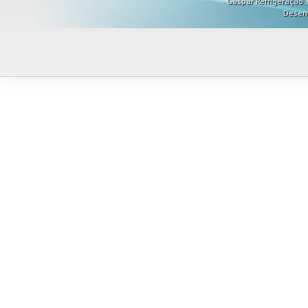
Gaspar Refrigeração ©
Desen