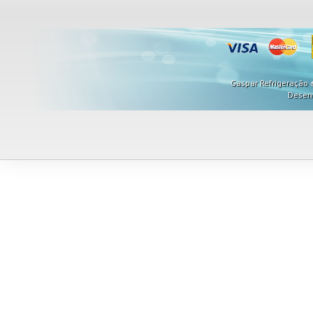
Gaspar Refrigeração ©
Desen