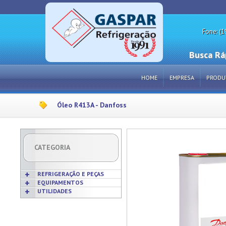
Fone: (1
Busca Rá
HOME
EMPRESA
PRODU
Óleo R413A - Danfoss
CATEGORIA
REFRIGERAÇÃO E PEÇAS
EQUIPAMENTOS
UTILIDADES
Acabamentos
Acessórios p/ Cozinhas
Acessórios
Frigideiras
Amaciadores de Carne
Bobinas
Grelhas
Amassadeiras
Borrachas