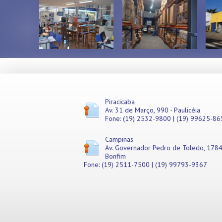
Misturadores
Modeladores
Moedores
Moinhos de Pão
Móveis
Picadores de Carne
Pipoqueiras
Processadores de
Alimentos
Purificadores de Água
Piracicaba
Av. 31 de Março, 990 - Paulicéia
Raladores
Fone: (19) 2532-9800 | (19) 99625-86
Rechauds
Refis e Filtros
Campinas
Refresqueiras
Av. Governador Pedro de Toledo, 1784
Refrigeradores
Bonfim
Sanduicheiras
Fone: (19) 2511-7500 | (19) 99793-9367
Seladoras
Serras de Fita
Tachos Fritadores
Ventiladores
Vitrines