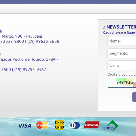
.: NEWSLETTE
a
Cadastre-se e fique
 Março, 990 - Paulicéia
9) 2532-9800 | (19) 99625-8656
s
rnador Pedro de Toledo, 1784 -
1-7500 | (19) 99793-9367
Digite o código 