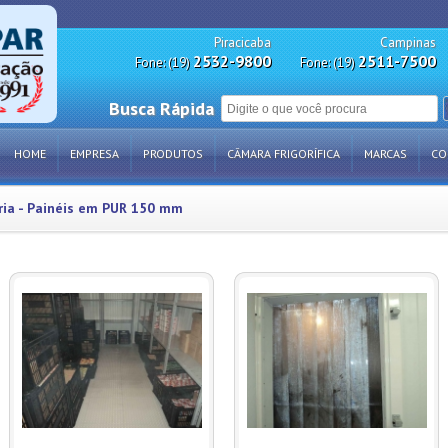
Piracicaba
Campinas
2532-9800
2511-7500
Fone: (19)
Fone: (19)
Busca Rápida
HOME
EMPRESA
PRODUTOS
CÂMARA FRIGORÍFICA
MARCAS
CO
ria - Painéis em PUR 150 mm