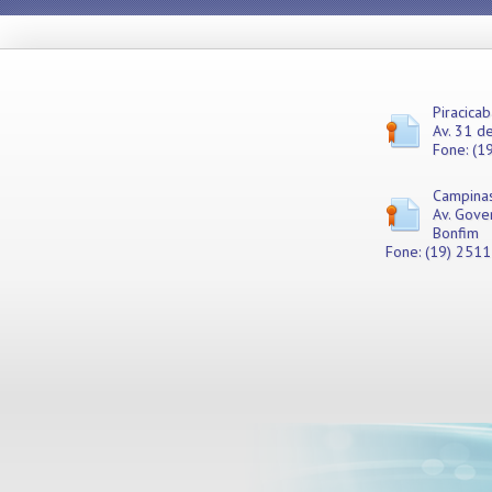
Piracicab
Av. 31 de
Fone: (1
Campina
Av. Gove
Bonfim
Fone: (19) 251